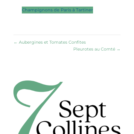
Champignons de Paris à Tartiner
←
Aubergines et Tomates Confites
Pleurotes au Comté
→