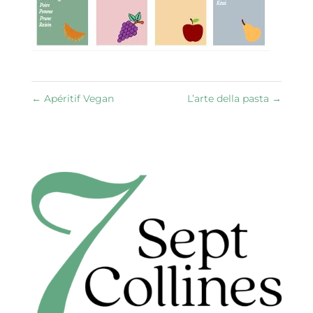
←
Apéritif Vegan
L’arte della pasta
→